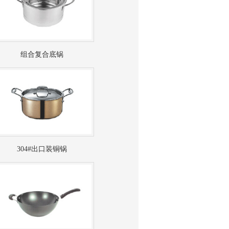
组合复合底锅
304#出口装铜锅