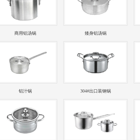
商用铝汤锅
矮身铝汤锅
铝汁锅
304#出口装钢锅