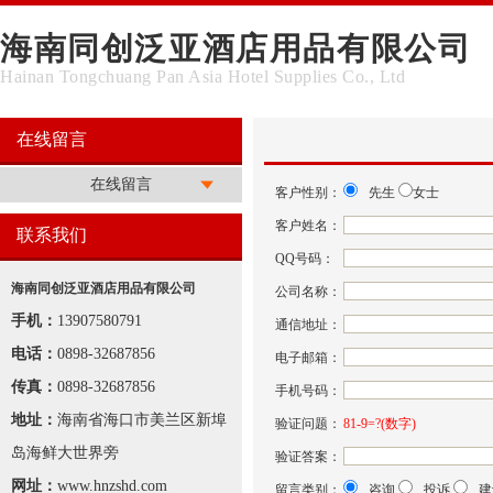
海南同创泛亚酒店用品有限公司
Hainan Tongchuang Pan Asia Hotel Supplies Co., Ltd
在线留言
在线留言
客户性别：
先生
女士
客户姓名：
联系我们
QQ号码：
海南同创泛亚酒店用品有限公司
公司名称：
手机：
13907580791
通信地址：
电话：
0898-32687856
电子邮箱：
传真：
0898-32687856
手机号码：
地址：
海南省海口市美兰区新埠
验证问题：
81-9=?(数字)
岛海鲜大世界旁
验证答案：
网址：
www.hnzshd.com
留言类别：
咨询
投诉
建